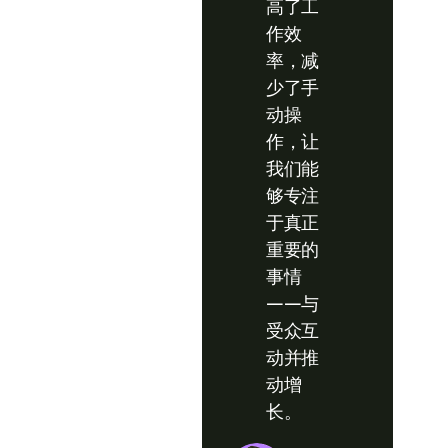
高了工
作效
率，减
少了手
动操
作，让
我们能
够专注
于真正
重要的
事情
——与
受众互
动并推
动增
长。