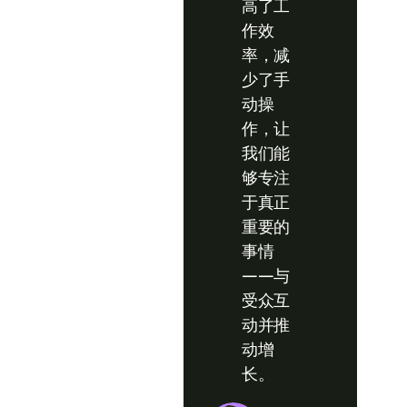
高了工
作效
率，减
少了手
动操
作，让
我们能
够专注
于真正
重要的
事情
——与
受众互
动并推
动增
长。