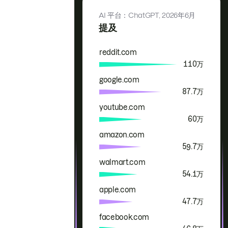
AI 平台：ChatGPT,
2026年6月
提及
reddit.com
品牌
提及
110万
google.com
87.7万
youtube.com
60万
amazon.com
59.7万
walmart.com
54.1万
apple.com
47.7万
facebook.com