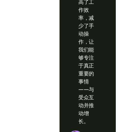
高了工
作效
率，减
少了手
动操
作，让
我们能
够专注
于真正
重要的
事情
——与
受众互
动并推
动增
长。