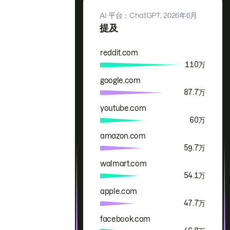
AI 平台：ChatGPT,
2026年6月
提及
reddit.com
品牌
提及
110万
google.com
87.7万
youtube.com
60万
amazon.com
59.7万
walmart.com
54.1万
apple.com
47.7万
facebook.com