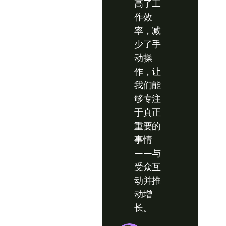
高了工
作效
率，减
少了手
动操
作，让
我们能
够专注
于真正
重要的
事情
——与
受众互
动并推
动增
长。