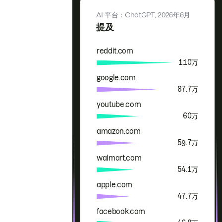
AI 平台：ChatGPT,
2026年6月
提及
reddit.com
品牌
提及
110万
google.com
87.7万
youtube.com
60万
amazon.com
59.7万
walmart.com
54.1万
apple.com
47.7万
facebook.com