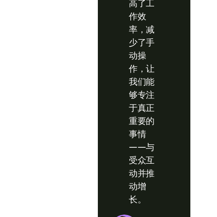
高了工
作效
率，减
少了手
动操
作，让
我们能
够专注
于真正
重要的
事情
——与
受众互
动并推
动增
长。