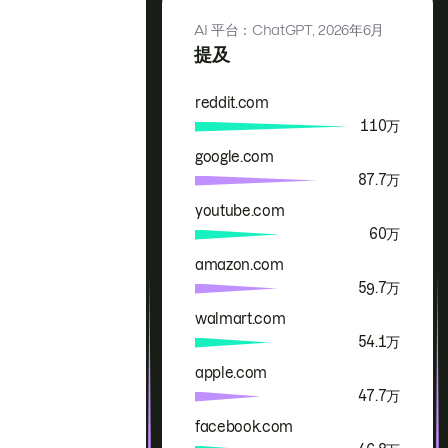
AI 平台：ChatGPT,
2026年6月
提及
reddit.com
品牌
提及
110万
google.com
87.7万
youtube.com
60万
amazon.com
59.7万
walmart.com
54.1万
apple.com
47.7万
facebook.com