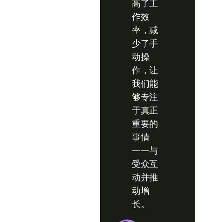
高了工
作效
率，减
少了手
动操
作，让
我们能
够专注
于真正
重要的
事情
——与
受众互
动并推
动增
长。