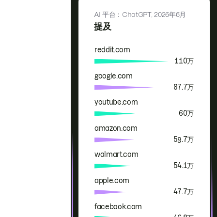
AI 平台：ChatGPT,
2026年6月
提及
reddit.com
品牌
提及
110万
google.com
87.7万
youtube.com
60万
amazon.com
59.7万
walmart.com
54.1万
apple.com
47.7万
facebook.com