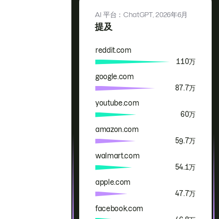
AI 平台：ChatGPT,
2026年6月
提及
reddit.com
品牌
提及
110万
google.com
87.7万
youtube.com
60万
amazon.com
59.7万
walmart.com
54.1万
apple.com
47.7万
facebook.com