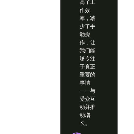
高了工
作效
率，减
少了手
动操
作，让
我们能
够专注
于真正
重要的
事情
——与
受众互
动并推
动增
长。