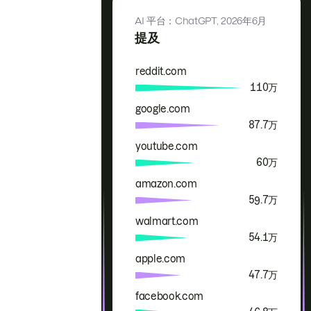
AI 平台：ChatGPT,
2026年6月
提及
reddit.com
品牌
提及
110万
google.com
87.7万
youtube.com
60万
amazon.com
59.7万
walmart.com
54.1万
apple.com
47.7万
facebook.com