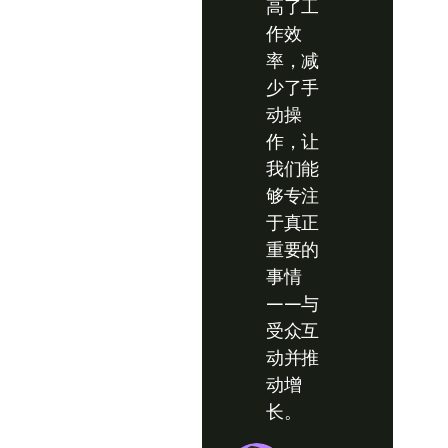
高了工
作效
率，减
少了手
动操
作，让
我们能
够专注
于真正
重要的
事情
——与
受众互
动并推
动增
长。