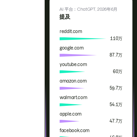
AI 平台：ChatGPT,
2026年6月
提及
reddit.com
品牌
提及
110万
google.com
87.7万
youtube.com
60万
amazon.com
59.7万
walmart.com
54.1万
apple.com
47.7万
facebook.com