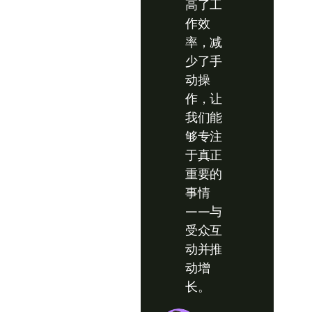
高了工
作效
率，减
少了手
动操
作，让
我们能
够专注
于真正
重要的
事情
——与
受众互
动并推
动增
长。