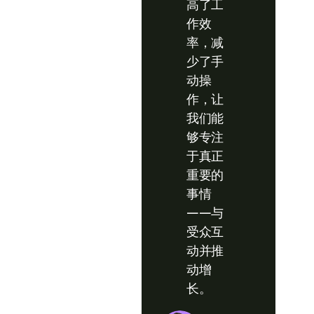
高了工
作效
率，减
少了手
动操
作，让
我们能
够专注
于真正
重要的
事情
——与
受众互
动并推
动增
长。