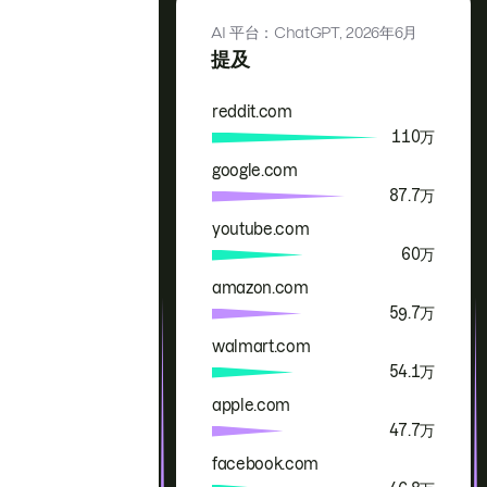
AI 平台：ChatGPT,
2026年6月
提及
reddit.com
品牌
提及
110万
google.com
87.7万
youtube.com
60万
amazon.com
59.7万
walmart.com
54.1万
apple.com
47.7万
facebook.com