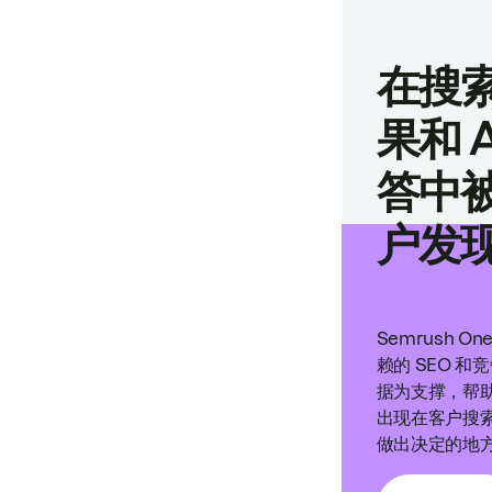
在搜
果和 A
答中
户发
Semrush O
赖的 SEO 和
据为支撑，帮
出现在客户搜
做出决定的地