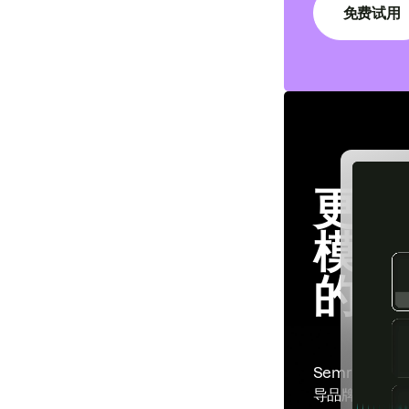
免费试用
更大
模。
的优
Semrush En
导品牌可见度