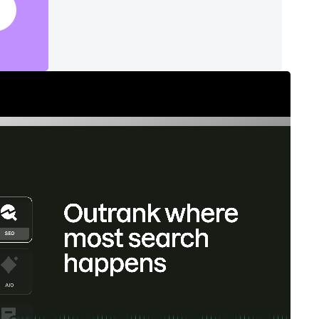
的规
更大
势。
terprise 版助您主
。在各个市场和领