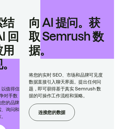
索结
向 AI 提问。获
I 回
取 Semrush 数
被用
据。
现。
将您的实时 SEO、市场和品牌可见度
数据直接引入聊天界面。提出任何问
ne 以值得信
题，即可获得基于真实 Semrush 数
竞争对手数
据的可操作工作流程和策略。
助您的品牌
索、询问和
连接您的数据
方。