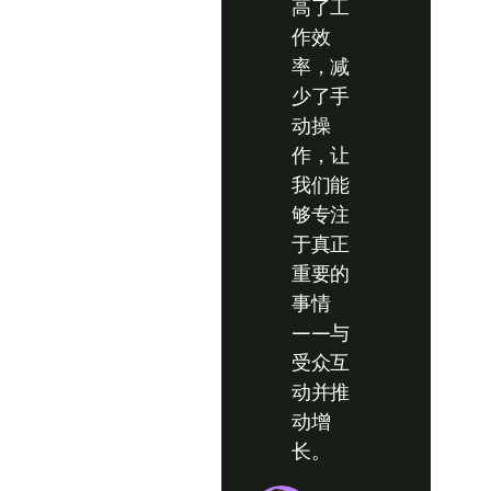
高了工
作效
率，减
少了手
动操
作，让
我们能
够专注
于真正
重要的
事情
——与
受众互
动并推
动增
长。