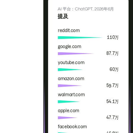
AI 平台：ChatGPT,
2026年6月
提及
reddit.com
品牌
提及
110万
google.com
87.7万
youtube.com
60万
amazon.com
59.7万
walmart.com
54.1万
apple.com
47.7万
facebook.com