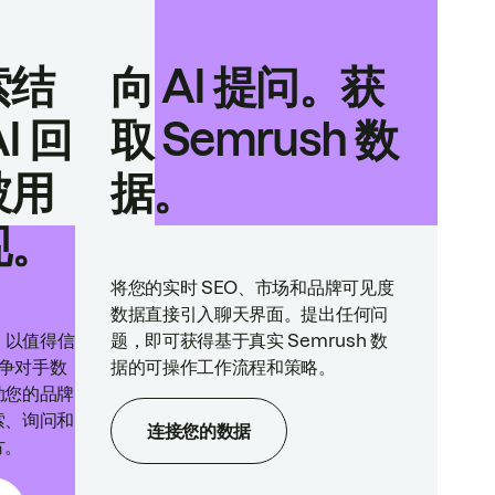
索结
向 AI 提问。获
I 回
取 Semrush 数
被用
据。
现。
将您的实时 SEO、市场和品牌可见度
数据直接引入聊天界面。提出任何问
ne 以值得信
题，即可获得基于真实 Semrush 数
竞争对手数
据的可操作工作流程和策略。
助您的品牌
索、询问和
连接您的数据
方。