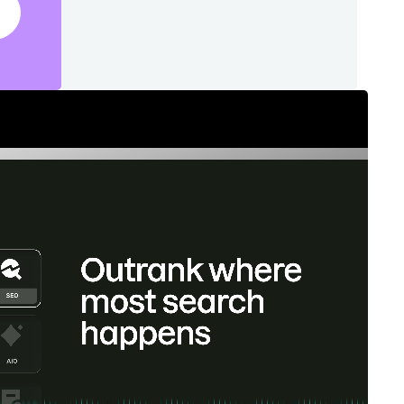
的规
更大
势。
terprise 版助您主
。在各个市场和领