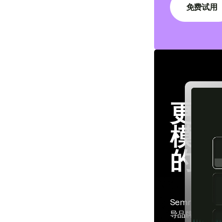
免费试用
更大
模。
的优
Semrush En
导品牌可见度