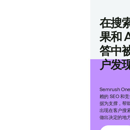
在搜
果和 A
答中
户发
Semrush O
赖的 SEO 和
据为支撑，帮
出现在客户搜
做出决定的地