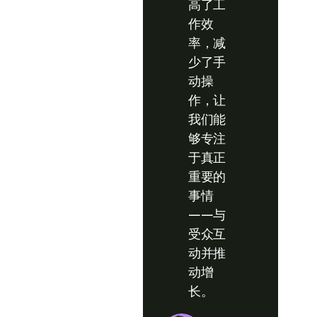
高了工
作效
率，减
少了手
动操
作，让
我们能
够专注
于真正
重要的
事情
——与
受众互
动并推
动增
长。