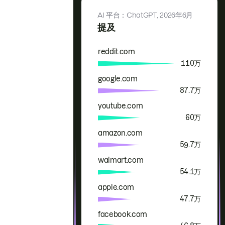
AI 平台：ChatGPT,
2026年6月
提及
reddit.com
品牌
提及
110万
google.com
87.7万
youtube.com
60万
amazon.com
59.7万
walmart.com
54.1万
apple.com
47.7万
facebook.com