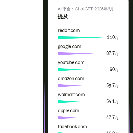
AI 平台：ChatGPT,
2026年6月
提及
reddit.com
品牌
提及
110万
google.com
87.7万
youtube.com
60万
amazon.com
59.7万
walmart.com
54.1万
apple.com
47.7万
facebook.com