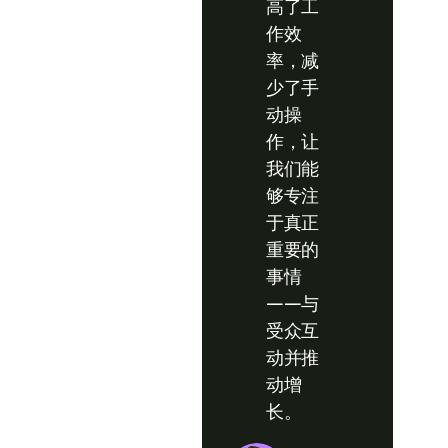
高了工
作效
率，减
少了手
动操
作，让
我们能
够专注
于真正
重要的
事情
——与
受众互
动并推
动增
长。