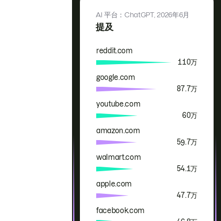
AI 平台：ChatGPT,
2026年6月
提及
reddit.com
品牌
提及
110万
google.com
87.7万
youtube.com
60万
amazon.com
59.7万
walmart.com
54.1万
apple.com
47.7万
facebook.com