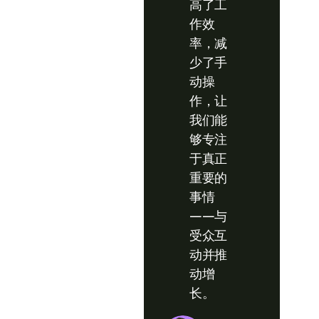
高了工
作效
率，减
少了手
动操
作，让
我们能
够专注
于真正
重要的
事情
——与
受众互
动并推
动增
长。