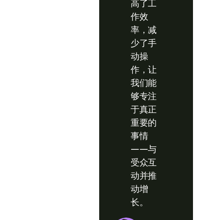
高了工
作效
率，减
少了手
动操
作，让
我们能
够专注
于真正
重要的
事情
——与
受众互
动并推
动增
长。