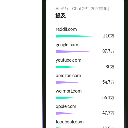
AI 平台：ChatGPT,
2026年6月
提及
reddit.com
品牌
提及
110万
google.com
87.7万
youtube.com
60万
amazon.com
59.7万
walmart.com
54.1万
apple.com
47.7万
facebook.com