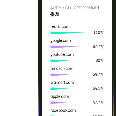
AI 平台：ChatGPT,
2026年6月
提及
reddit.com
品牌
提及
110万
google.com
87.7万
youtube.com
60万
amazon.com
59.7万
walmart.com
54.1万
apple.com
47.7万
facebook.com