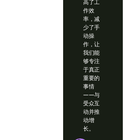
高了工
作效
率，减
少了手
动操
作，让
我们能
够专注
于真正
重要的
事情
——与
受众互
动并推
动增
长。