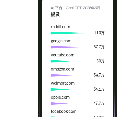
AI 平台：ChatGPT,
2026年6月
提及
reddit.com
品牌
提及
110万
google.com
87.7万
youtube.com
60万
amazon.com
59.7万
walmart.com
54.1万
apple.com
47.7万
facebook.com