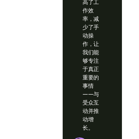
高了工
作效
率，减
少了手
动操
作，让
我们能
够专注
于真正
重要的
事情
——与
受众互
动并推
动增
长。