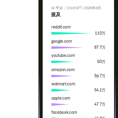
AI 平台：ChatGPT,
2026年6月
提及
reddit.com
品牌
提及
110万
google.com
87.7万
youtube.com
60万
amazon.com
59.7万
walmart.com
54.1万
apple.com
47.7万
facebook.com