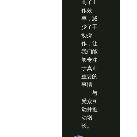
高了工
作效
率，减
少了手
动操
作，让
我们能
够专注
于真正
重要的
事情
——与
受众互
动并推
动增
长。