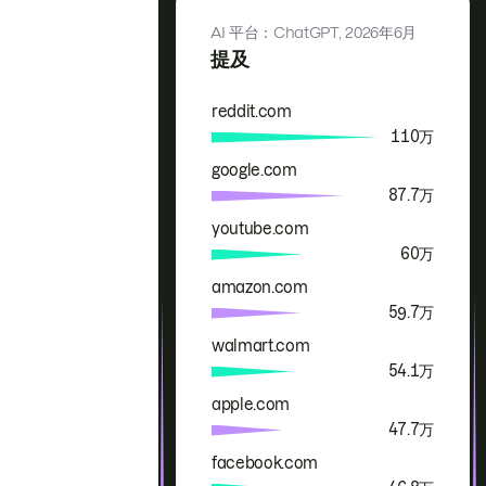
AI 平台：ChatGPT,
2026年6月
提及
reddit.com
品牌
提及
110万
google.com
87.7万
youtube.com
60万
amazon.com
59.7万
walmart.com
54.1万
apple.com
47.7万
facebook.com