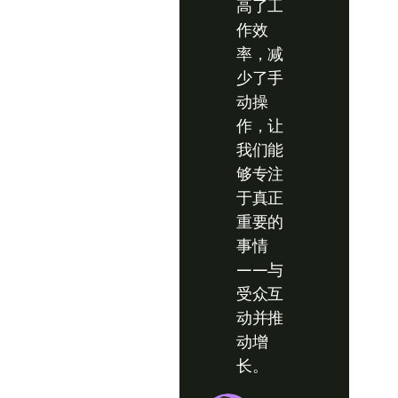
高了工
作效
率，减
少了手
动操
作，让
我们能
够专注
于真正
重要的
事情
——与
受众互
动并推
动增
长。