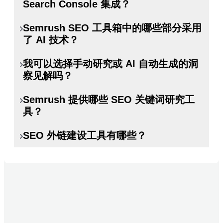
Search Console 集成？
来可衡量成果的工具。以下是您的必备
网站，找出影响排名和转化的关键
工具包：
问题。修复无效链接、页面缓慢和
Semrush SEO 工具箱中的哪些部分采用
是的，Semrush 与 Google Search
技术问题，以免流失客户。
了 AI 技术？
Console 无缝集成，为您提供 SEO 表现
在 Business 套餐中，网站检测每
关键词魔法工具帮助您发现受众实
的全貌。
月处理多达 1,000,000 页的企业级
际搜索的内容。找到能够吸引买家
我可以选择手动研究或 AI 自动生成的洞
Semrush 在整个平台上利用 AI 加速您
抓取。监控多个客户网站，识别关
（而不仅仅是访客）的高意向关键
察见解吗？
的 SEO 成功并提供更智能的洞察见解：
增强数据分析：将您的 Google
键问题，并为客户演示生成品牌
词，并围绕能产生实质性效果的词
Search Console 数据直接导入
PDF 报告。
Semrush 提供哪些 SEO 关键词研究工
当然可以。Semrush 提供两种方法：
汇构建内容。
个人关键词难度 (PKD) 使用 AI 来
Semrush，与我们全面的关键词数
排名跟踪管理多达 40 个项目和
具？
排名跟踪可准确显示目标关键词的
分析您的特定域名对任何关键词的
据库结合分析。您不仅能了解哪些
5,000 个关键词，涵盖所有客户。
手动研究：访问我们 262 亿个关键
排名情况。每日监控您的进度，了
排名潜力。不是通用的难度分数，
搜索查询带来了流量，还能发现您
SEO 外链建设工具有哪些？
Semrush 提供最全面的关键词研究套
在多个营业地点和设备上跟踪排
词数据库、竞争对手分析和技术检
解哪些页面需要改进才能提升在搜
而是根据您网站的实际权威性和内
错过的相关关键词机遇。
件，旨在发掘真正推动业务增长的机
名，非常适合本地商家和国际营销
测数据，提供高级筛选和详细分
索结果中的排名。
容，获得个性化建议。
排名跟踪集成：比较您的实际
Semrush 提供全面的外链建设工具，帮
会：
活动。
析。
自然搜索研究揭示了竞争对手的策
主题权威性利用 AI 识别您的网站与
Google Search Console 排名与
助您通过获取战略性链接来建立权威并
关键词差异和反向链接差异能揭示
AI 洞察见解：Semrush Copilot 自
略。查看他们获取排名的关键词，
特定关键词主题的相关性和权威
Semrush 排名跟踪数据。这种双来
关键词魔法工具是您主要的研究利
超越竞争对手：
您整个客户组合中的竞争机会。向
动分析您的数据，提供个性化的建
识别您的方案中的空白，发现他们
性。使用此指标可以了解您的网站
源方法可以提供更准确的排名洞察
器，可访问超过 262 亿个关键词。
客户精准展示其竞争对手的优势所
议、警告和 AI 精心编排的关键词群
错过的机会。
是否已在某个关键词机会上拥有较
反向链接分析提供任何网站的完整
见解，并有助于识别可能表明存在
查找语义相关的词语、基于问题的
在，以及如何把握这些机遇。
集。
高的主题权威性。如果是，您就更
链接整体情况分析。审查竞争对手