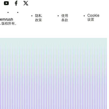
隐私
使用
Cookie
Semrush
设置
政策
条款
.
版权所有。