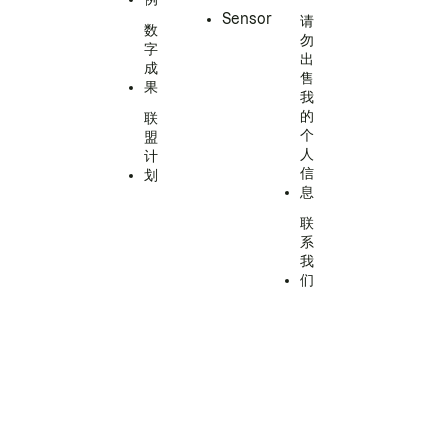
Sensor
请
数
勿
字
出
成
售
果
我
的
联
个
盟
人
计
信
划
息
联
系
我
们