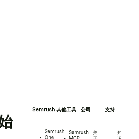
Semrush
其他工具
公司
支持
始
Semrush
Semrush
关
知
One
MCP
于
识