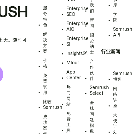
我
库
USH
服
Enterprise
们
务
SEO
学
特
新
院
Enterprise
色
闻
AIO
Semrush
解
招
API
Enterprise
h 七天。随时可
决
贤
SI
方
纳
案
行业新闻
士
Insights24
价
合
Mfour
格
作
App
伙
Semrush
免
Center
伴
博客
费
试
热
Semrush
网
用
门
Select
络
网
讲
比较
全
站
座
Semrush
球
免
问
大
成
费
题
使
功
工
指
计
案
具
数
划
例