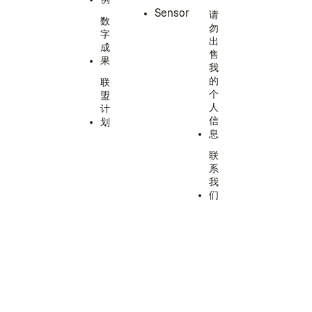
Sensor
请
数
勿
字
出
成
售
果
我
的
联
个
盟
人
计
信
划
息
联
系
我
们