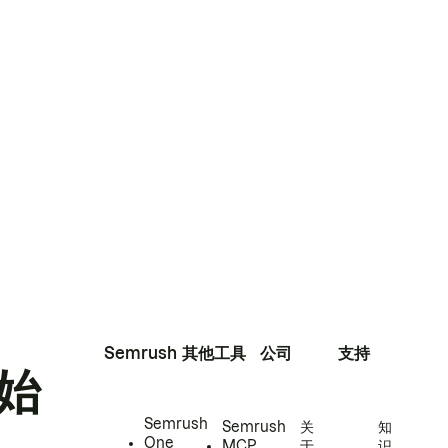
Semrush
其他工具
公司
支持
始
Semrush
Semrush
关
知
One
MCP
于
识