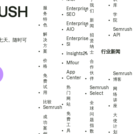
我
库
USH
服
Enterprise
们
务
SEO
学
特
新
院
Enterprise
色
闻
AIO
Semrush
解
招
API
Enterprise
h 七天。随时可
决
贤
SI
方
纳
案
行业新闻
士
Insights24
价
合
Mfour
格
作
App
伙
Semrush
免
Center
伴
博客
费
试
热
Semrush
网
用
门
Select
络
网
讲
比较
全
站
座
Semrush
球
免
问
大
成
费
题
使
功
工
指
计
案
具
数
划
例