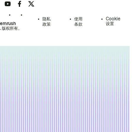
隐私
使用
Cookie
Semrush
设置
政策
条款
.
版权所有。