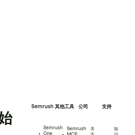
Semrush
其他工具
公司
支持
始
Semrush
Semrush
关
知
One
MCP
于
识