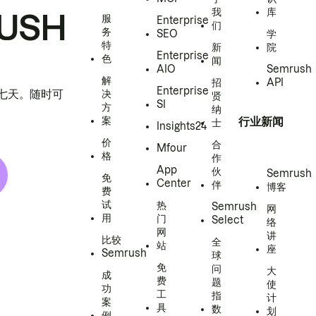
我
库
USH
服
Enterprise
们
务
SEO
学
特
新
院
Enterprise
色
闻
AIO
Semrush
解
招
API
Enterprise
h 七天。随时可
决
贤
SI
方
纳
案
行业新闻
士
Insights24
价
合
Mfour
格
作
App
伙
Semrush
免
Center
伴
博客
费
试
热
Semrush
网
用
门
Select
络
网
讲
比较
全
站
座
Semrush
球
免
问
大
成
费
题
使
功
工
指
计
案
具
数
划
例