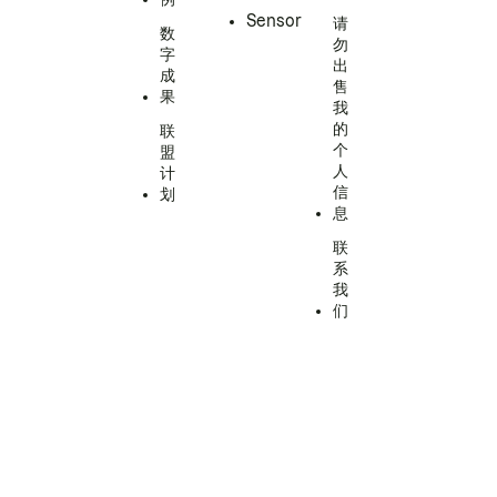
Sensor
请
数
勿
字
出
成
售
果
我
的
联
个
盟
人
计
信
划
息
联
系
我
们