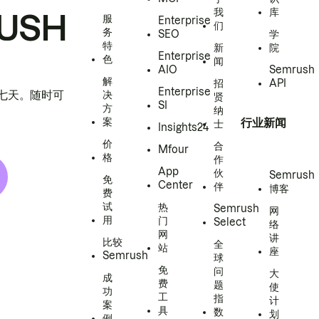
我
库
USH
服
Enterprise
们
务
SEO
学
特
新
院
Enterprise
色
闻
AIO
Semrush
解
招
API
Enterprise
h 七天。随时可
决
贤
SI
方
纳
案
行业新闻
士
Insights24
价
合
Mfour
格
作
App
伙
Semrush
免
Center
伴
博客
费
试
热
Semrush
网
用
门
Select
络
网
讲
比较
全
站
座
Semrush
球
免
问
大
成
费
题
使
功
工
指
计
案
具
数
划
例