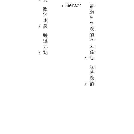
Sensor
请
数
勿
字
出
成
售
果
我
的
联
个
盟
人
计
信
划
息
联
系
我
们