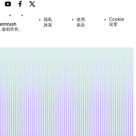
隐私
使用
Cookie
Semrush
设置
政策
条款
.
版权所有。