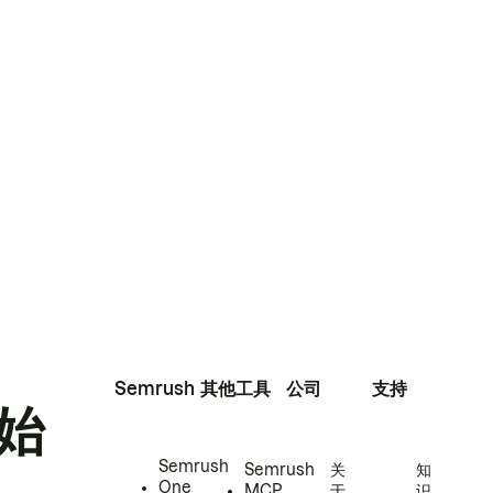
Semrush
其他工具
公司
支持
始
Semrush
Semrush
关
知
One
MCP
于
识