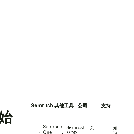
Semrush
其他工具
公司
支持
始
Semrush
Semrush
关
知
One
MCP
于
识