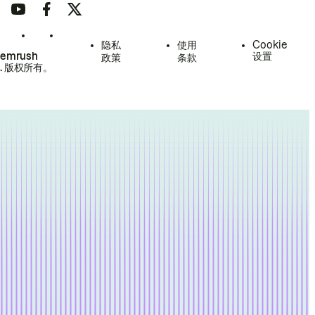
隐私
使用
Cookie
Semrush
设置
政策
条款
.
版权所有。