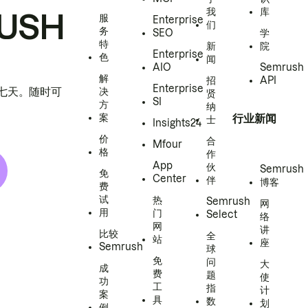
我
库
USH
服
Enterprise
们
务
SEO
学
特
新
院
Enterprise
色
闻
AIO
Semrush
解
招
API
Enterprise
h 七天。随时可
决
贤
SI
方
纳
案
行业新闻
士
Insights24
价
合
Mfour
格
作
App
伙
Semrush
免
Center
伴
博客
费
试
热
Semrush
网
用
门
Select
络
网
讲
比较
全
站
座
Semrush
球
免
问
大
成
费
题
使
功
工
指
计
案
具
数
划
例