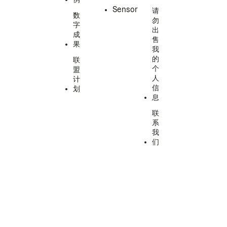
Sensor
请
数
勿
字
出
成
售
果
我
的
联
个
盟
人
计
信
划
息
联
系
我
们