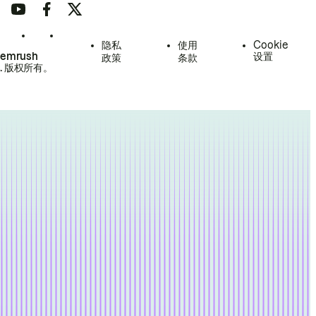
隐私
使用
Cookie
Semrush
设置
政策
条款
.
版权所有。