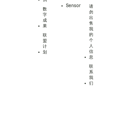
Sensor
请
数
勿
字
出
成
售
果
我
的
联
个
盟
人
计
信
划
息
联
系
我
们