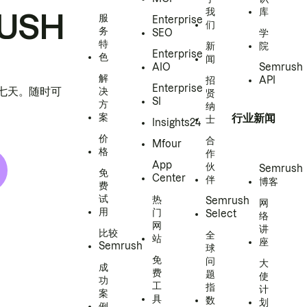
我
库
USH
服
Enterprise
们
务
SEO
学
特
新
院
Enterprise
色
闻
AIO
Semrush
解
招
API
Enterprise
h 七天。随时可
决
贤
SI
方
纳
案
行业新闻
士
Insights24
价
合
Mfour
格
作
App
伙
Semrush
免
Center
伴
博客
费
试
热
Semrush
网
用
门
Select
络
网
讲
比较
全
站
座
Semrush
球
免
问
大
成
费
题
使
功
工
指
计
案
具
数
划
例