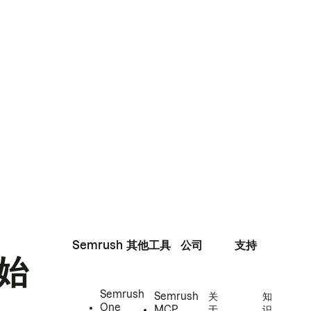
Semrush
其他工具
公司
支持
始
Semrush
Semrush
关
知
One
MCP
于
识