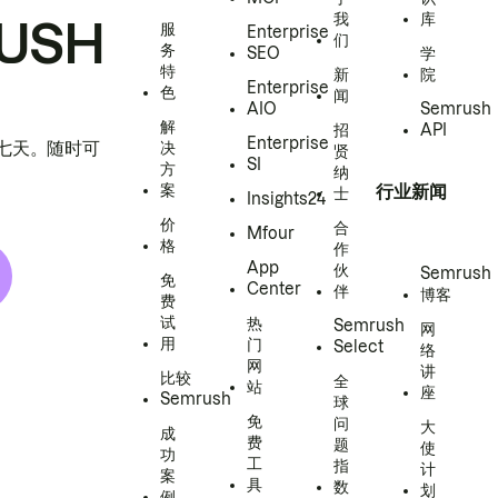
我
库
USH
服
Enterprise
们
务
SEO
学
特
新
院
Enterprise
色
闻
AIO
Semrush
解
招
API
Enterprise
h 七天。随时可
决
贤
SI
方
纳
案
行业新闻
士
Insights24
价
合
Mfour
格
作
App
伙
Semrush
免
Center
伴
博客
费
试
热
Semrush
网
用
门
Select
络
网
讲
比较
全
站
座
Semrush
球
免
问
大
成
费
题
使
功
工
指
计
案
具
数
划
例