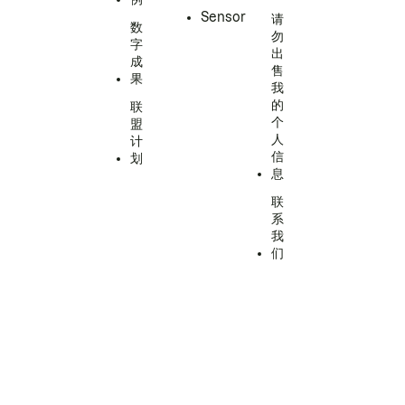
Sensor
请
数
勿
字
出
成
售
果
我
的
联
个
盟
人
计
信
划
息
联
系
我
们