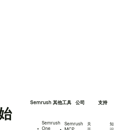
Semrush
其他工具
公司
支持
始
Semrush
Semrush
关
知
One
MCP
于
识