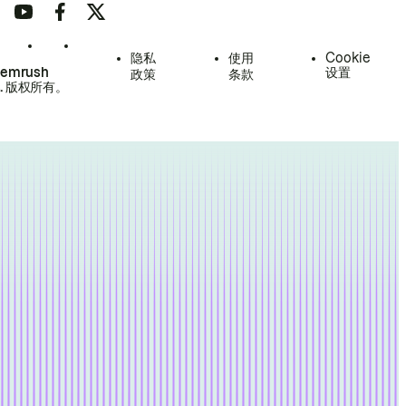
隐私
使用
Cookie
Semrush
设置
政策
条款
.
版权所有。