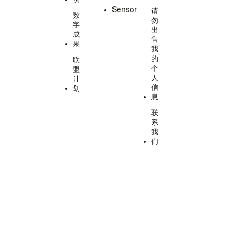
Sensor
请
数
勿
字
出
成
售
果
我
的
联
个
盟
人
计
信
划
息
联
系
我
们