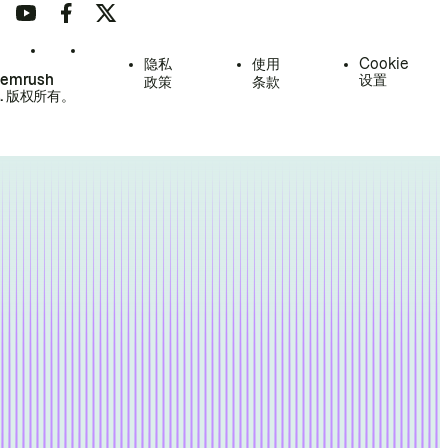
隐私
使用
Cookie
Semrush
设置
政策
条款
.
版权所有。