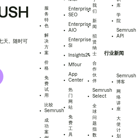
我
库
USH
服
Enterprise
们
务
SEO
学
特
新
院
Enterprise
色
闻
AIO
Semrush
解
招
API
Enterprise
h 七天。随时可
决
贤
SI
方
纳
案
行业新闻
士
Insights24
价
合
Mfour
格
作
App
伙
Semrush
免
Center
伴
博客
费
试
热
Semrush
网
用
门
Select
络
网
讲
比较
全
站
座
Semrush
球
免
问
大
成
费
题
使
功
工
指
计
案
具
数
划
例