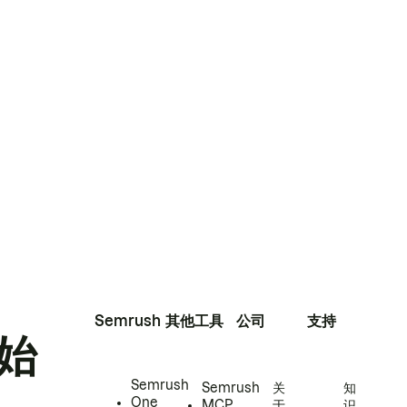
Semrush
其他工具
公司
支持
始
Semrush
Semrush
关
知
One
MCP
于
识