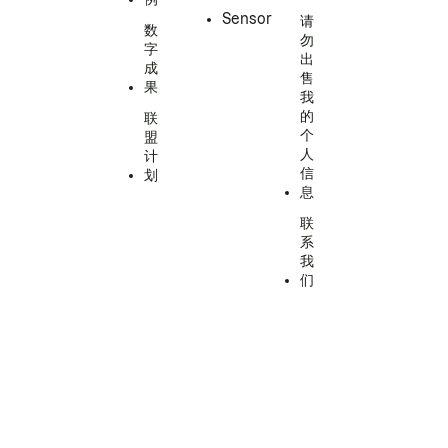
Sensor
请
数
勿
字
出
成
售
果
我
的
联
个
盟
人
计
信
划
息
联
系
我
们