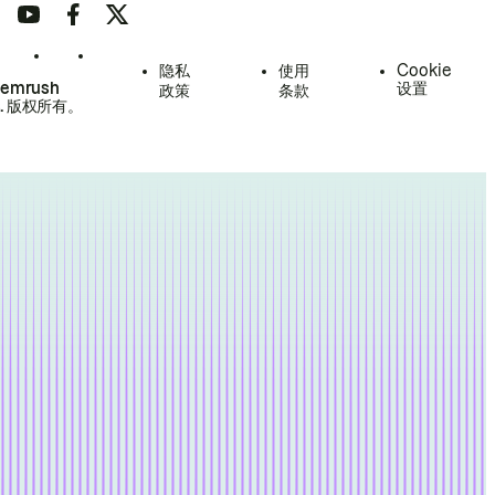
隐私
使用
Cookie
Semrush
设置
政策
条款
.
版权所有。