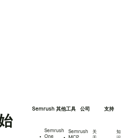
Semrush
其他工具
公司
支持
始
Semrush
Semrush
关
知
One
MCP
于
识