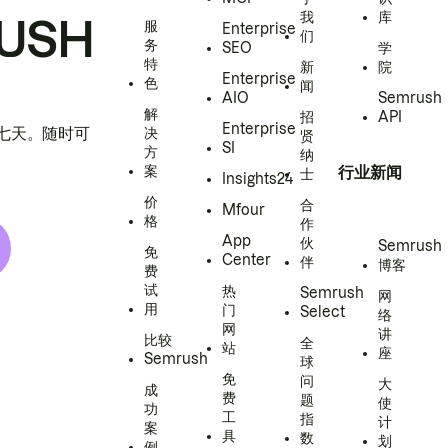
我
库
USH
服
Enterprise
们
务
SEO
学
特
新
院
Enterprise
色
闻
AIO
Semrush
解
招
API
Enterprise
h 七天。随时可
决
贤
SI
方
纳
案
行业新闻
士
Insights24
价
合
Mfour
格
作
App
伙
Semrush
免
Center
伴
博客
费
试
热
Semrush
网
用
门
Select
络
网
讲
比较
全
站
座
Semrush
球
免
问
大
成
费
题
使
功
工
指
计
案
具
数
划
例