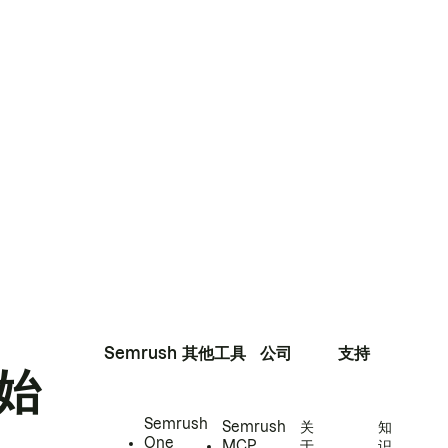
Semrush
其他工具
公司
支持
始
Semrush
Semrush
关
知
One
MCP
于
识