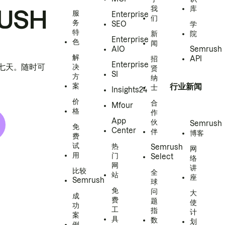
我
库
USH
服
Enterprise
们
务
SEO
学
特
新
院
Enterprise
色
闻
AIO
Semrush
解
招
API
Enterprise
h 七天。随时可
决
贤
SI
方
纳
案
行业新闻
士
Insights24
价
合
Mfour
格
作
App
伙
Semrush
免
Center
伴
博客
费
试
热
Semrush
网
用
门
Select
络
网
讲
比较
全
站
座
Semrush
球
免
问
大
成
费
题
使
功
工
指
计
案
具
数
划
例