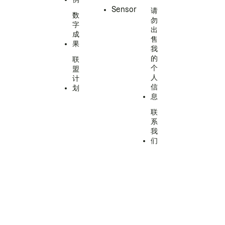
Sensor
请
数
勿
字
出
成
售
果
我
的
联
个
盟
人
计
信
划
息
联
系
我
们