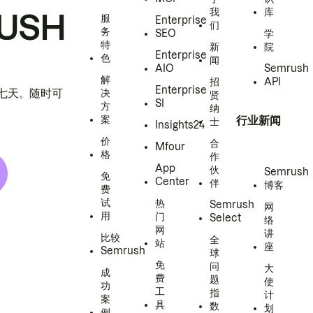
我
库
USH
服
Enterprise
们
务
SEO
学
特
新
院
Enterprise
色
闻
AIO
Semrush
解
招
API
Enterprise
h 七天。随时可
决
贤
SI
方
纳
案
行业新闻
士
Insights24
价
合
Mfour
格
作
App
伙
Semrush
免
Center
伴
博客
费
试
热
Semrush
网
用
门
Select
络
网
讲
比较
全
站
座
Semrush
球
免
问
大
成
费
题
使
功
工
指
计
案
具
数
划
例