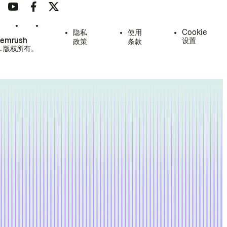
隐私
使用
Cookie
Semrush
设置
政策
条款
.
版权所有。