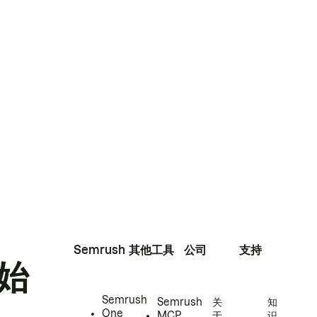
Semrush
其他工具
公司
支持
始
Semrush
Semrush
关
知
One
MCP
于
识