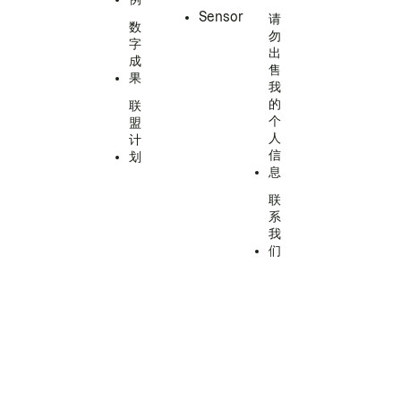
Sensor
请
数
勿
字
出
成
售
果
我
的
联
个
盟
人
计
信
划
息
联
系
我
们