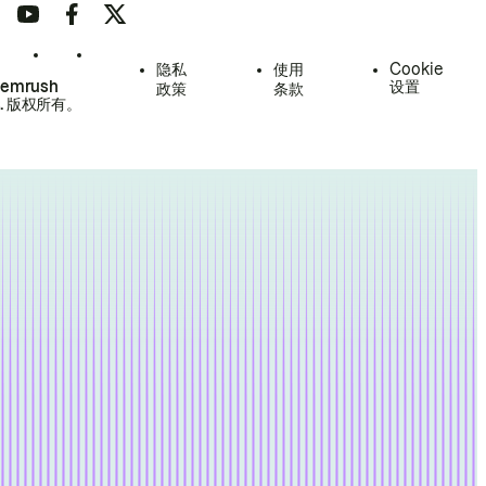
隐私
使用
Cookie
Semrush
设置
政策
条款
.
版权所有。