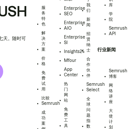
我
库
USH
服
Enterprise
们
务
SEO
学
特
新
院
Enterprise
色
闻
AIO
Semrush
解
招
API
Enterprise
h 七天。随时可
决
贤
SI
方
纳
案
行业新闻
士
Insights24
价
合
Mfour
格
作
App
伙
Semrush
免
Center
伴
博客
费
试
热
Semrush
网
用
门
Select
络
网
讲
比较
全
站
座
Semrush
球
免
问
大
成
费
题
使
功
工
指
计
案
具
数
划
例