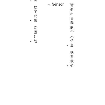
Sensor
请
数
勿
字
出
成
售
果
我
的
联
个
盟
人
计
信
划
息
联
系
我
们