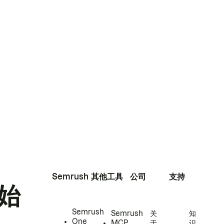
Semrush
其他工具
公司
支持
始
Semrush
Semrush
关
知
One
MCP
于
识