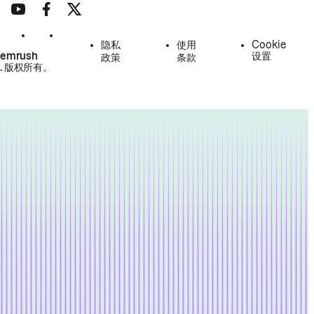
隐私
使用
Cookie
Semrush
设置
政策
条款
.
版权所有。