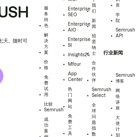
我
库
USH
服
Enterprise
们
务
SEO
学
特
新
院
Enterprise
色
闻
AIO
Semrush
解
招
API
Enterprise
h 七天。随时可
决
贤
SI
方
纳
案
行业新闻
士
Insights24
价
合
Mfour
格
作
App
伙
Semrush
免
Center
伴
博客
费
试
热
Semrush
网
用
门
Select
络
网
讲
比较
全
站
座
Semrush
球
免
问
大
成
费
题
使
功
工
指
计
案
具
数
划
例