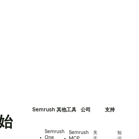
Semrush
其他工具
公司
支持
始
Semrush
Semrush
关
知
One
MCP
于
识