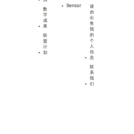
Sensor
请
数
勿
字
出
成
售
果
我
的
联
个
盟
人
计
信
划
息
联
系
我
们