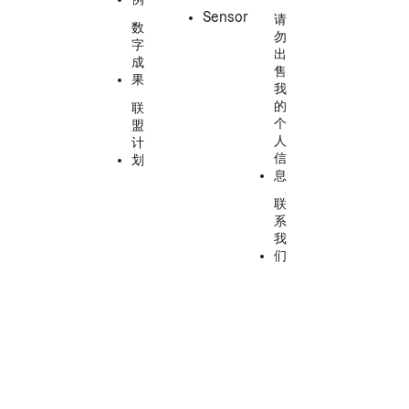
Sensor
请
数
勿
字
出
成
售
果
我
的
联
个
盟
人
计
信
划
息
联
系
我
们