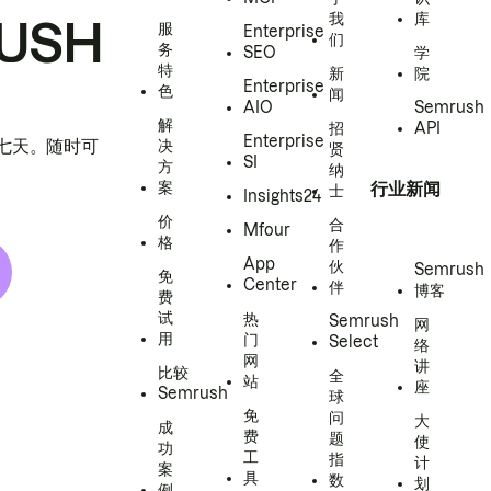
我
库
USH
服
Enterprise
们
务
SEO
学
特
新
院
Enterprise
色
闻
AIO
Semrush
解
招
API
Enterprise
h 七天。随时可
决
贤
SI
方
纳
案
行业新闻
士
Insights24
价
合
Mfour
格
作
App
伙
Semrush
免
Center
伴
博客
费
试
热
Semrush
网
用
门
Select
络
网
讲
比较
全
站
座
Semrush
球
免
问
大
成
费
题
使
功
工
指
计
案
具
数
划
例