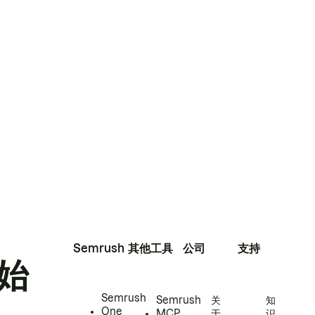
Semrush
其他工具
公司
支持
始
Semrush
Semrush
关
知
One
MCP
于
识