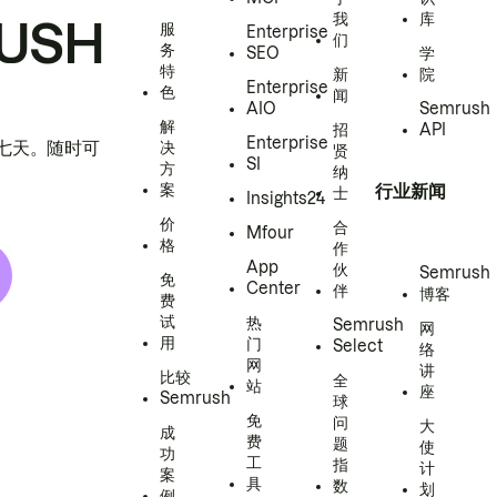
我
库
USH
服
Enterprise
们
务
SEO
学
特
新
院
Enterprise
色
闻
AIO
Semrush
解
招
API
Enterprise
h 七天。随时可
决
贤
SI
方
纳
案
行业新闻
士
Insights24
价
合
Mfour
格
作
App
伙
Semrush
免
Center
伴
博客
费
试
热
Semrush
网
用
门
Select
络
网
讲
比较
全
站
座
Semrush
球
免
问
大
成
费
题
使
功
工
指
计
案
具
数
划
例