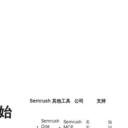
Semrush
其他工具
公司
支持
始
Semrush
Semrush
关
知
One
MCP
于
识