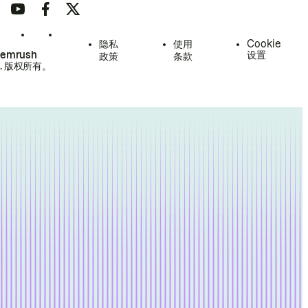
隐私
使用
Cookie
Semrush
设置
政策
条款
.
版权所有。