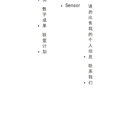
Sensor
请
数
勿
字
出
成
售
果
我
的
联
个
盟
人
计
信
划
息
联
系
我
们