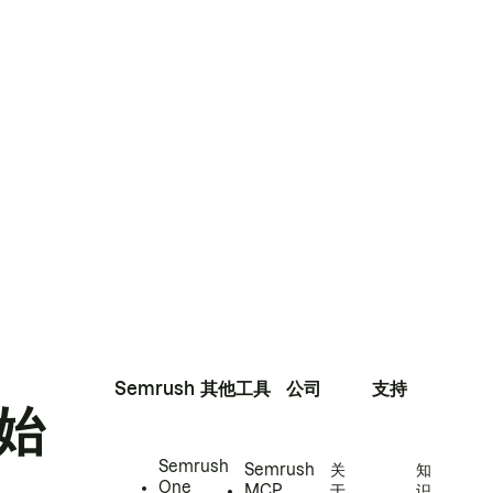
Semrush
其他工具
公司
支持
始
Semrush
Semrush
关
知
One
MCP
于
识