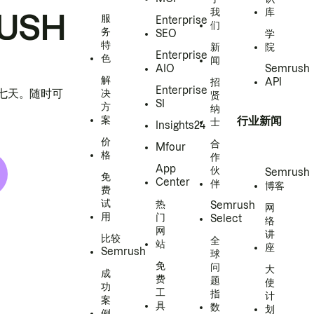
我
库
USH
服
Enterprise
们
务
SEO
学
特
新
院
Enterprise
色
闻
AIO
Semrush
解
招
API
Enterprise
h 七天。随时可
决
贤
SI
方
纳
案
行业新闻
士
Insights24
价
合
Mfour
格
作
App
伙
Semrush
免
Center
伴
博客
费
试
热
Semrush
网
用
门
Select
络
网
讲
比较
全
站
座
Semrush
球
免
问
大
成
费
题
使
功
工
指
计
案
具
数
划
例