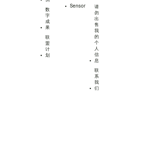
Sensor
请
数
勿
字
出
成
售
果
我
的
联
个
盟
人
计
信
划
息
联
系
我
们