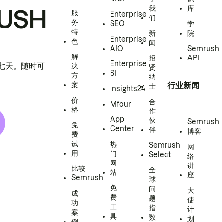
我
库
USH
服
Enterprise
们
务
SEO
学
特
新
院
Enterprise
色
闻
AIO
Semrush
解
招
API
Enterprise
h 七天。随时可
决
贤
SI
方
纳
案
行业新闻
士
Insights24
价
合
Mfour
格
作
App
伙
Semrush
免
Center
伴
博客
费
试
热
Semrush
网
用
门
Select
络
网
讲
比较
全
站
座
Semrush
球
免
问
大
成
费
题
使
功
工
指
计
案
具
数
划
例