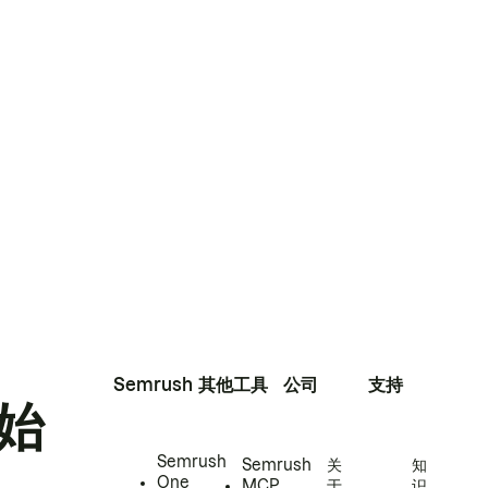
Semrush
其他工具
公司
支持
始
Semrush
Semrush
关
知
One
MCP
于
识