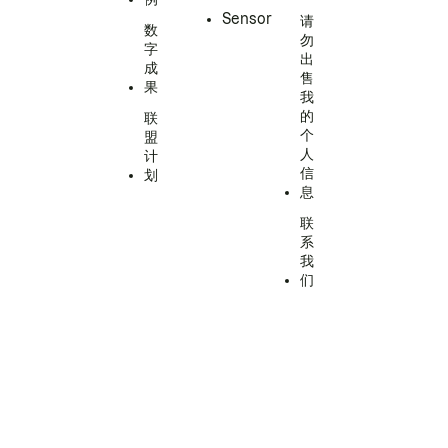
Sensor
请
数
勿
字
出
成
售
果
我
的
联
个
盟
人
计
信
划
息
联
系
我
们