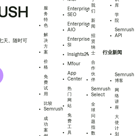
我
库
USH
服
Enterprise
们
务
SEO
学
特
新
院
Enterprise
色
闻
AIO
Semrush
解
招
API
Enterprise
h 七天。随时可
决
贤
SI
方
纳
案
行业新闻
士
Insights24
价
合
Mfour
格
作
App
伙
Semrush
免
Center
伴
博客
费
试
热
Semrush
网
用
门
Select
络
网
讲
比较
全
站
座
Semrush
球
免
问
大
成
费
题
使
功
工
指
计
案
具
数
划
例