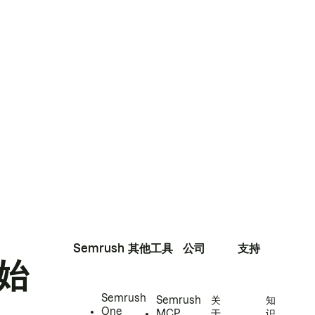
Semrush
其他工具
公司
支持
始
Semrush
Semrush
关
知
One
MCP
于
识