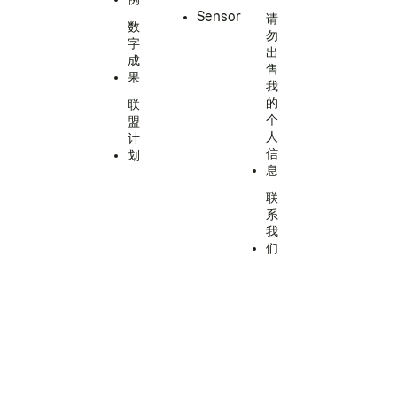
Sensor
请
数
勿
字
出
成
售
果
我
的
联
个
盟
人
计
信
划
息
联
系
我
们