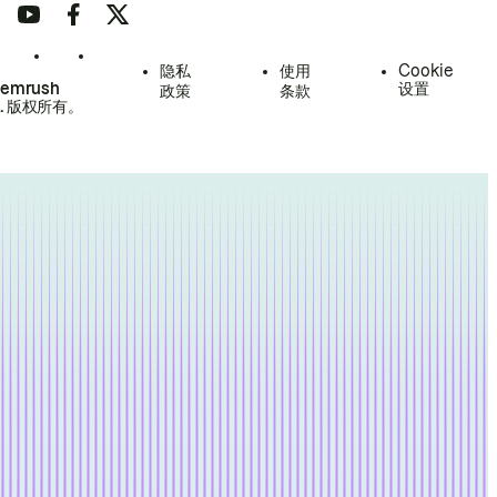
隐私
使用
Cookie
Semrush
设置
政策
条款
.
版权所有。