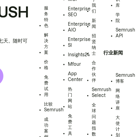
我
库
USH
服
Enterprise
们
务
SEO
学
特
新
院
Enterprise
色
闻
AIO
Semrush
解
招
API
Enterprise
h 七天。随时可
决
贤
SI
方
纳
案
行业新闻
士
Insights24
价
合
Mfour
格
作
App
伙
Semrush
免
Center
伴
博客
费
试
热
Semrush
网
用
门
Select
络
网
讲
比较
全
站
座
Semrush
球
免
问
大
成
费
题
使
功
工
指
计
案
具
数
划
例