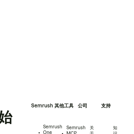
Semrush
其他工具
公司
支持
始
Semrush
Semrush
关
知
One
MCP
于
识