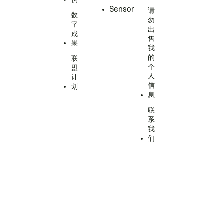
Sensor
请
数
勿
字
出
成
售
果
我
的
联
个
盟
人
计
信
划
息
联
系
我
们