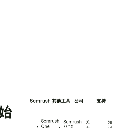
Semrush
其他工具
公司
支持
始
Semrush
Semrush
关
知
One
MCP
于
识