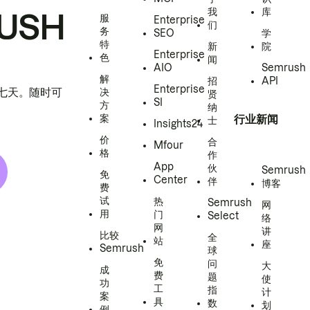
我
库
USH
服
Enterprise
们
务
SEO
学
特
新
院
Enterprise
色
闻
AIO
Semrush
解
招
API
Enterprise
h 七天。随时可
决
贤
SI
方
纳
案
行业新闻
士
Insights24
价
合
Mfour
格
作
App
伙
Semrush
免
Center
伴
博客
费
试
热
Semrush
网
用
门
Select
络
网
讲
比较
全
站
座
Semrush
球
免
问
大
成
费
题
使
功
工
指
计
案
具
数
划
例