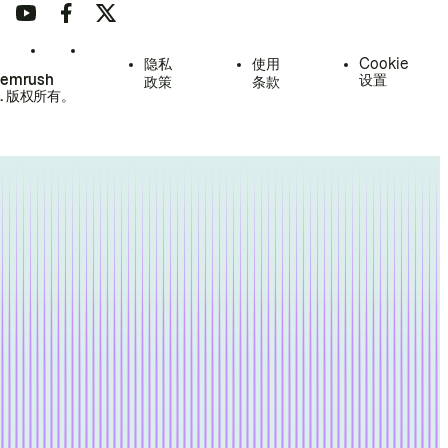
隐私
使用
Cookie
Semrush
设置
政策
条款
.
版权所有。