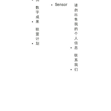
Sensor
请
数
勿
字
出
成
售
果
我
的
联
个
盟
人
计
信
划
息
联
系
我
们