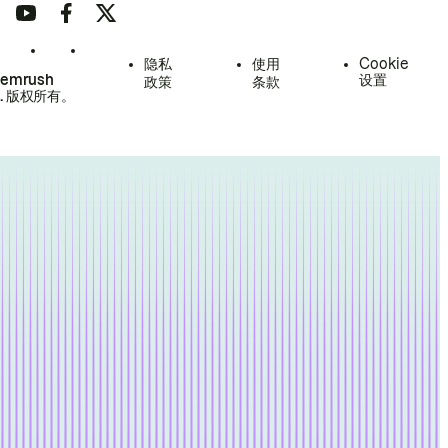
隐私
使用
Cookie
Semrush
设置
政策
条款
.
版权所有。