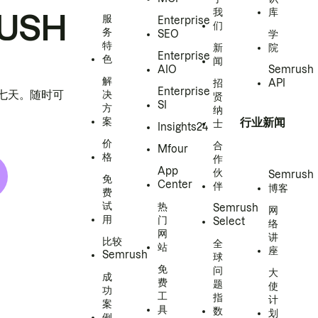
我
库
USH
服
Enterprise
们
务
SEO
学
特
新
院
Enterprise
色
闻
AIO
Semrush
解
招
API
Enterprise
h 七天。随时可
决
贤
SI
方
纳
案
行业新闻
士
Insights24
价
合
Mfour
格
作
App
伙
Semrush
免
Center
伴
博客
费
试
热
Semrush
网
用
门
Select
络
网
讲
比较
全
站
座
Semrush
球
免
问
大
成
费
题
使
功
工
指
计
案
具
数
划
例