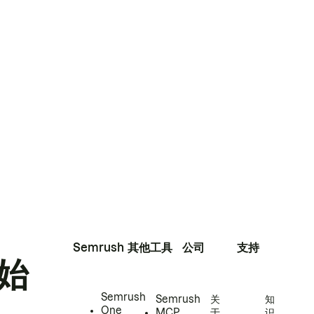
Semrush
其他工具
公司
支持
始
Semrush
Semrush
关
知
One
MCP
于
识