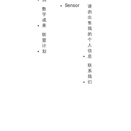
Sensor
请
数
勿
字
出
成
售
果
我
的
联
个
盟
人
计
信
划
息
联
系
我
们