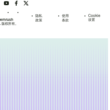
隐私
使用
Cookie
Semrush
设置
政策
条款
.
版权所有。