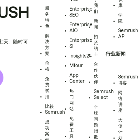
我
库
USH
服
Enterprise
们
务
SEO
学
特
新
院
Enterprise
色
闻
AIO
Semrush
解
招
API
Enterprise
h 七天。随时可
决
贤
SI
方
纳
案
行业新闻
士
Insights24
价
合
Mfour
格
作
App
伙
Semrush
免
Center
伴
博客
费
试
热
Semrush
网
用
门
Select
络
网
讲
比较
全
站
座
Semrush
球
免
问
大
成
费
题
使
功
工
指
计
案
具
数
划
例