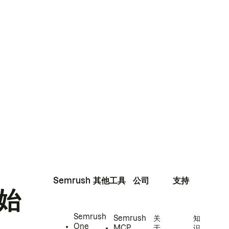
Semrush
其他工具
公司
支持
始
Semrush
Semrush
关
知
One
MCP
于
识