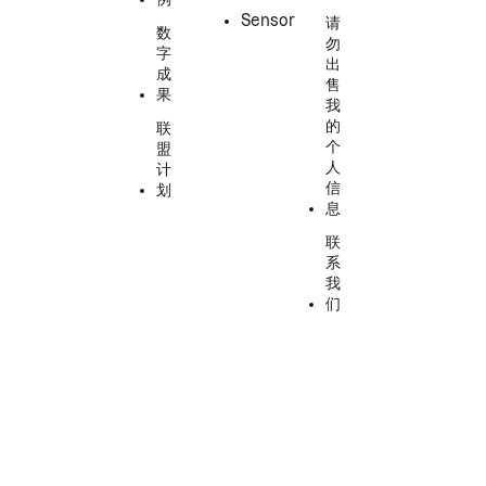
Sensor
请
数
勿
字
出
成
售
果
我
的
联
个
盟
人
计
信
划
息
联
系
我
们