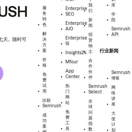
我
库
USH
服
Enterprise
们
务
SEO
学
特
新
院
Enterprise
色
闻
AIO
Semrush
解
招
API
Enterprise
h 七天。随时可
决
贤
SI
方
纳
案
行业新闻
士
Insights24
价
合
Mfour
格
作
App
伙
Semrush
免
Center
伴
博客
费
试
热
Semrush
网
用
门
Select
络
网
讲
比较
全
站
座
Semrush
球
免
问
大
成
费
题
使
功
工
指
计
案
具
数
划
例