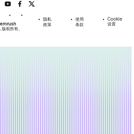
隐私
使用
Cookie
Semrush
设置
政策
条款
.
版权所有。