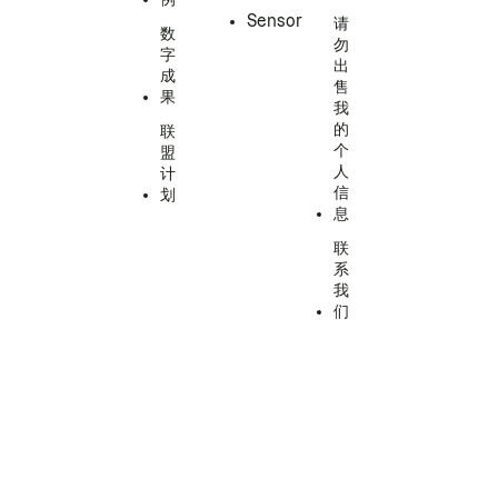
Sensor
请
数
勿
字
出
成
售
果
我
的
联
个
盟
人
计
信
划
息
联
系
我
们