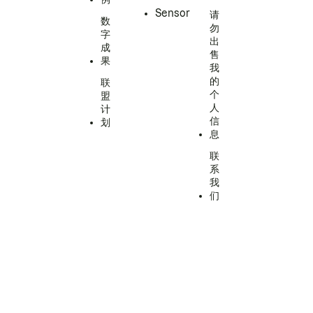
Sensor
请
数
勿
字
出
成
售
果
我
的
联
个
盟
人
计
信
划
息
联
系
我
们