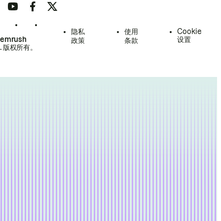
隐私
使用
Cookie
Semrush
设置
政策
条款
.
版权所有。