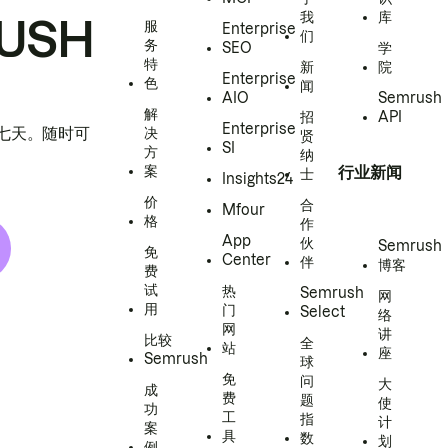
我
库
USH
服
Enterprise
们
务
SEO
学
特
新
院
Enterprise
色
闻
AIO
Semrush
解
招
API
Enterprise
h 七天。随时可
决
贤
SI
方
纳
案
行业新闻
士
Insights24
价
合
Mfour
格
作
App
伙
Semrush
免
Center
伴
博客
费
试
热
Semrush
网
用
门
Select
络
网
讲
比较
全
站
座
Semrush
球
免
问
大
成
费
题
使
功
工
指
计
案
具
数
划
例