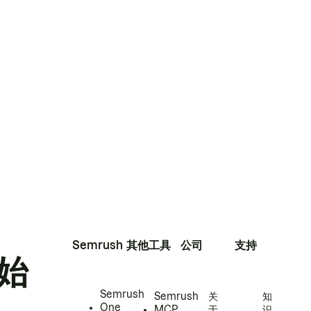
Semrush
其他工具
公司
支持
始
Semrush
Semrush
关
知
One
MCP
于
识