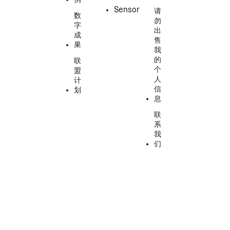
Sensor
请
数
勿
字
出
成
售
果
我
的
联
个
盟
人
计
信
划
息
联
系
我
们