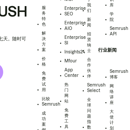
我
库
USH
服
Enterprise
们
务
SEO
学
特
新
院
Enterprise
色
闻
AIO
Semrush
解
招
API
Enterprise
h 七天。随时可
决
贤
SI
方
纳
案
行业新闻
士
Insights24
价
合
Mfour
格
作
App
伙
Semrush
免
Center
伴
博客
费
试
热
Semrush
网
用
门
Select
络
网
讲
比较
全
站
座
Semrush
球
免
问
大
成
费
题
使
功
工
指
计
案
具
数
划
例