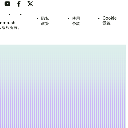
隐私
使用
Cookie
Semrush
设置
政策
条款
.
版权所有。