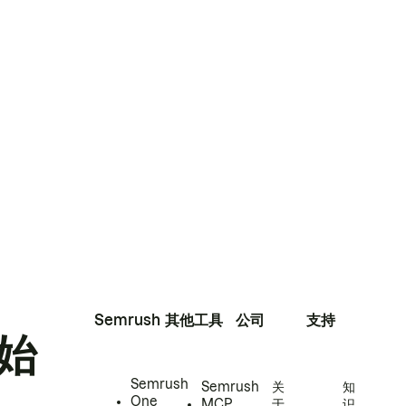
Semrush
其他工具
公司
支持
始
Semrush
Semrush
关
知
One
MCP
于
识