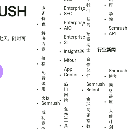
我
库
USH
服
Enterprise
们
务
SEO
学
特
新
院
Enterprise
色
闻
AIO
Semrush
解
招
API
Enterprise
h 七天。随时可
决
贤
SI
方
纳
案
行业新闻
士
Insights24
价
合
Mfour
格
作
App
伙
Semrush
免
Center
伴
博客
费
试
热
Semrush
网
用
门
Select
络
网
讲
比较
全
站
座
Semrush
球
免
问
大
成
费
题
使
功
工
指
计
案
具
数
划
例