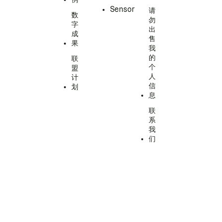
Sensor
请
数
勿
字
出
成
售
果
我
的
联
个
盟
人
计
信
划
息
联
系
我
们