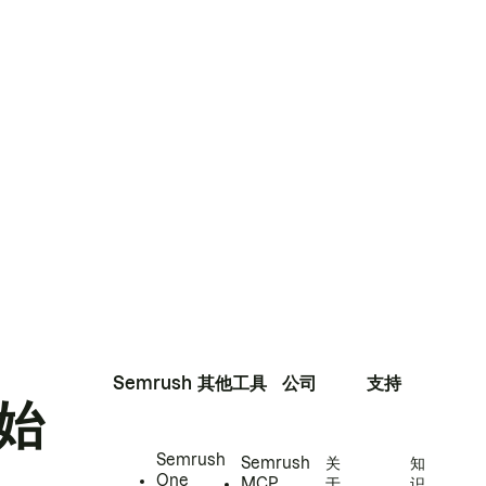
Semrush
其他工具
公司
支持
始
Semrush
Semrush
关
知
One
MCP
于
识