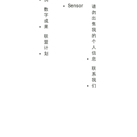
Sensor
请
数
勿
字
出
成
售
果
我
的
联
个
盟
人
计
信
划
息
联
系
我
们