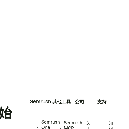
Semrush
其他工具
公司
支持
始
Semrush
Semrush
关
知
One
MCP
于
识