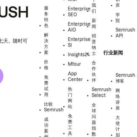
我
库
USH
服
Enterprise
们
务
SEO
学
特
新
院
Enterprise
色
闻
AIO
Semrush
解
招
API
Enterprise
h 七天。随时可
决
贤
SI
方
纳
案
行业新闻
士
Insights24
价
合
Mfour
格
作
App
伙
Semrush
免
Center
伴
博客
费
试
热
Semrush
网
用
门
Select
络
网
讲
比较
全
站
座
Semrush
球
免
问
大
成
费
题
使
功
工
指
计
案
具
数
划
例