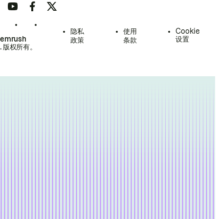
隐私
使用
Cookie
Semrush
设置
政策
条款
.
版权所有。