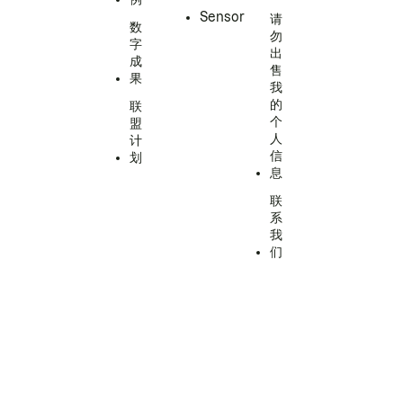
Sensor
请
数
勿
字
出
成
售
果
我
的
联
个
盟
人
计
信
划
息
联
系
我
们