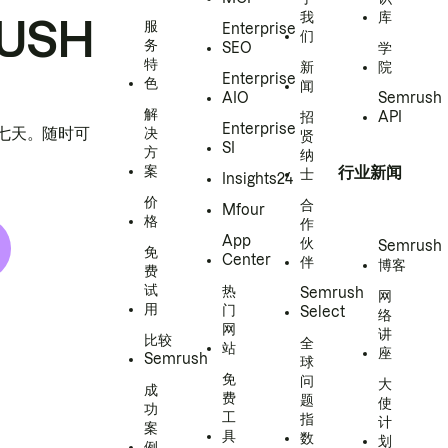
我
库
USH
服
Enterprise
们
务
SEO
学
特
新
院
Enterprise
色
闻
AIO
Semrush
解
招
API
Enterprise
h 七天。随时可
决
贤
SI
方
纳
案
行业新闻
士
Insights24
价
合
Mfour
格
作
App
伙
Semrush
免
Center
伴
博客
费
试
热
Semrush
网
用
门
Select
络
网
讲
比较
全
站
座
Semrush
球
免
问
大
成
费
题
使
功
工
指
计
案
具
数
划
例