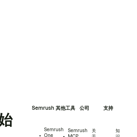
Semrush
其他工具
公司
支持
始
Semrush
Semrush
关
知
One
MCP
于
识