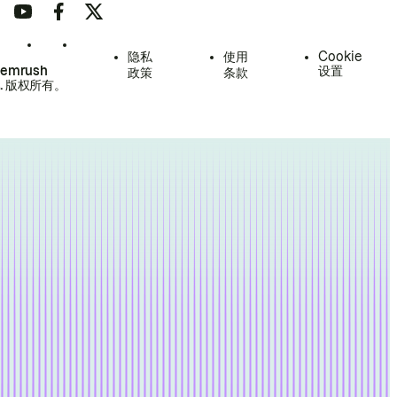
隐私
使用
Cookie
Semrush
设置
政策
条款
.
版权所有。